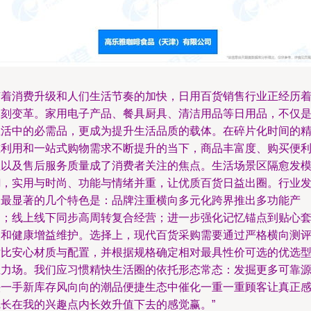
随着消费升级和人们生活节奏的加快，日用百货销售行业正经历
深刻变革。家用电子产品、餐具厨具、清洁用品等日用品，不仅
生活中的必需品，更成为提升生活品质的载体。在碎片化时间的
准利用和一站式购物需求不断提升的当下，商品丰富度、购买便
性以及售后服务质量成了消费者关注的焦点。生活场景区隔愈发
糊，实用与时尚、功能与情绪并重，让优质百货日益出圈。行业
展最显著的几个特色是：品牌注重横向多元化跨界推出多功能产
品；线上线下同步高周转复合经营；进一步强化记忆锚点到贴心
装和健康增益维护。选择上，现代百货采购需要通过严格横向测
对比安心材质与配置，并根据规格确定相对最具性价可选的优选
生力场。我们应习惯精快生活圈的依托形态常态：发掘更多可靠
头一手新库存风向向的潮品便捷生态中催化一重一重顾客让真正
觉长在我的兴趣点内长效升值下去的感觉赢。”