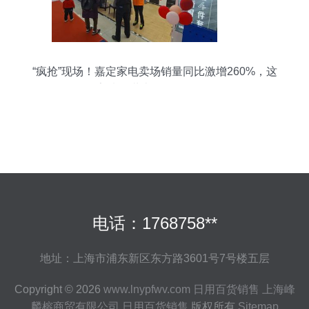
“疯抢”现场！嘉定家电卖场销量同比激增260%，这
家情况堪比“年货一条街”
电话：1768758**
地址：上海市浦东新区东方路3601号7号楼五层
Copyright © 2026
www.lnypfwv.com
日用百货销售
上海峰
麟榕商贸有限公司
日用百货销售
版权所有
Sitemap